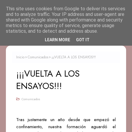
This site uses cookies from Google to deliver its services
and to analyze traffic. Your IP address and user-agent are
shared with Google along with performance and security
metrics to ensure quality of service, generate usage
statistics, and to detect and address abuse.
LEARN MORE
GOT IT
Inicio
Comunicados
¡¡¡VUELTA A LOS ENSAYOS!!!
¡¡¡VUELTA A LOS
ENSAYOS!!!
Comunicados
Tras justamente un año desde que empezó el
confinamiento, nuestra formación aguardó el