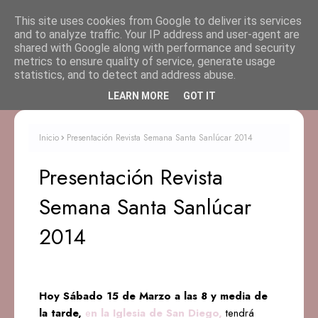
This site uses cookies from Google to deliver its services
and to analyze traffic. Your IP address and user-agent are
shared with Google along with performance and security
metrics to ensure quality of service, generate usage
statistics, and to detect and address abuse.
LEARN MORE
GOT IT
Inicio
Presentación Revista Semana Santa Sanlúcar 2014
Presentación Revista
Semana Santa Sanlúcar
2014
Hoy Sábado 15 de Marzo a las 8 y media de
la tarde,
e
n la Iglesia de San Diego,
tendrá