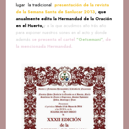
lugar la tradicional
presentación de la revista
de la Semana Santa de Sanlucar 2013
,
que
anualmente edita la Hermandad de la Oración
en el Huerto,
y a la que acudimos año trás año
para exponer nuestros sones en el acto y donde
además
se presenta el cartel
"Getsemani"
, de
la mencionada Hermandad.